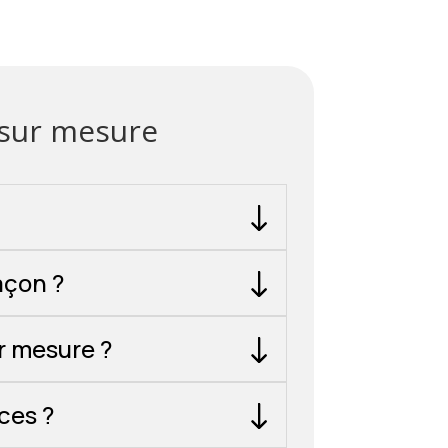
 sur mesure
açon ?
ur mesure ?
ces ?