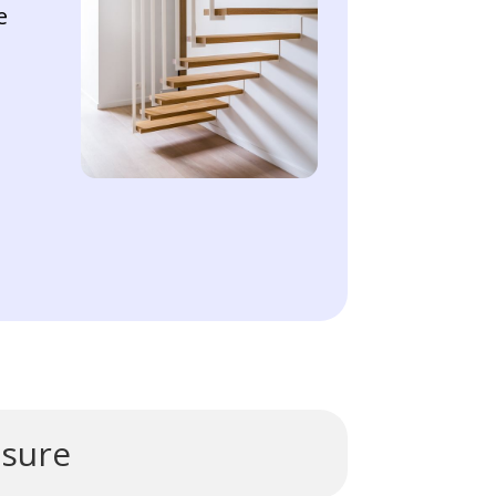
e
esure