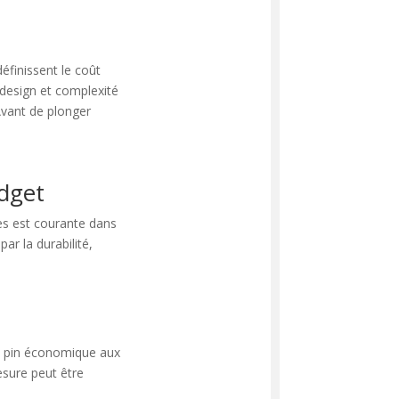
définissent le coût
 design et complexité
 Avant de plonger
udget
s est courante dans
ar la durabilité,
 du pin économique aux
esure peut être