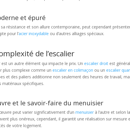
oderne et épuré
r sa résistance et son allure contemporaine, peut cependant présente
pte pour l’
acier inoxydable
ou d’autres alliages spéciaux.
omplexité de l’escalier
r est un autre élément qui impacte le prix. Un
escalier droit
est généra
ier plus complexe comme un
escalier en colimaçon
ou un
escalier qua
es et des paliers additionne non seulement des heures de travail, mai
s matériaux spécifiques.
re et le savoir-faire du menuisier
’œuvre peut varier significativement d’un
menuisier
à l’autre et selon l
ouvent plus onéreux, cependant, il garantit une réalisation sur mesure 
ités de votre logement.