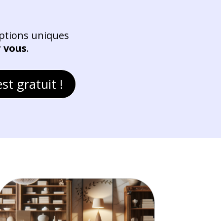
eptions uniques
r vous
.
st gratuit !