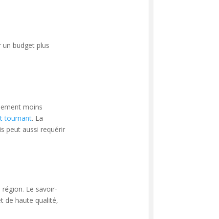
r un budget plus
lement moins
rt tournant
. La
s peut aussi requérir
a région. Le savoir-
et de haute qualité,