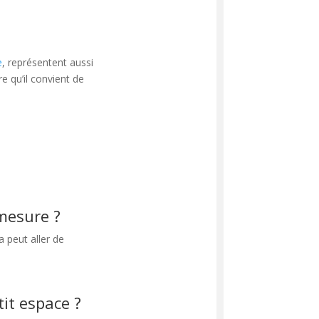
e
, représentent aussi
e qu’il convient de
 mesure ?
la peut aller de
tit espace ?