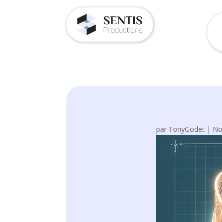
par
TonyGodet
|
No