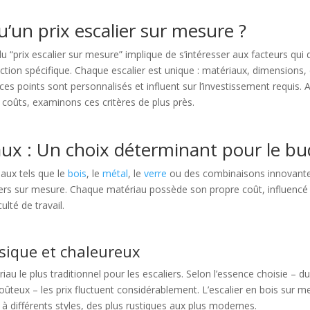
u’un prix escalier sur mesure ?
du “prix escalier sur mesure” implique de s’intéresser aux facteurs qui 
uction spécifique. Chaque escalier est unique : matériaux, dimensions,
s ces points sont personnalisés et influent sur l’investissement requis.
 coûts, examinons ces critères de plus près.
aux : Un choix déterminant pour le b
iaux tels que le
bois
, le
métal
, le
verre
ou des combinaisons innovante
liers sur mesure. Chaque matériau possède son propre coût, influencé p
culté de travail.
ssique et chaleureux
riau le plus traditionnel pour les escaliers. Selon l’essence choisie –
oûteux – les prix fluctuent considérablement. L’escalier en bois sur m
à différents styles, des plus rustiques aux plus modernes.