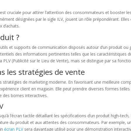
st cruciale pour attirer l’attention des consommateurs et booster les
ément désignées par le sigle ILV, jouent un rôle prépondérant. Elles 
x d’achats.
duit ?
 outils et supports de communication disposés autour d’un produit ou
otentiels des informations pertinentes telles que les caractéristiques 
 PLV (Publicité sur le Lieu de Vente), mais se distingue par sa fonctio
s les stratégies de vente
s stratégies de marketing moderne. En favorisant une meilleure compré
 l’expérience client en magasin. Elle peut prendre diverses formes tell
e des bornes interactives.
LV
qu’à l’écran tactile détaillant les spécifications d’un produit high-tec
nature du produit et aux attentes des consommateurs. Par exemple, 
’un
écran PLV
sera davantage utilisé pour une démonstration interactive