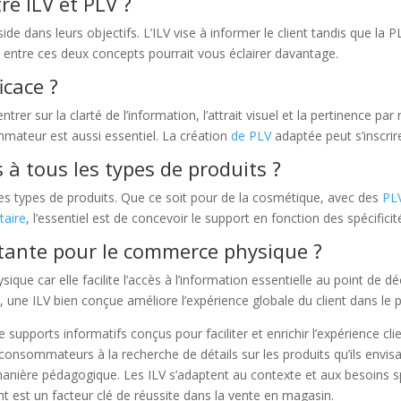
re ILV et PLV ?
side dans leurs objectifs. L’ILV vise à informer le client tandis que la
ns entre ces deux concepts pourrait vous éclairer davantage.
icace ?
ntrer sur la clarté de l’information, l’attrait visuel et la pertinence pa
ateur est aussi essentiel. La création
de PLV
adaptée peut s’inscri
 à tous les types de produits ?
les types de produits. Que ce soit pour de la cosmétique, avec des
PL
taire
, l’essentiel est de concevoir le support en fonction des spécificit
ortante pour le commerce physique ?
que car elle facilite l’accès à l’information essentielle au point de dé
 une ILV bien conçue améliore l’expérience globale du client dans le p
supports informatifs conçus pour faciliter et enrichir l’expérience cli
 consommateurs à la recherche de détails sur les produits qu’ils envis
manière pédagogique. Les ILV s’adaptent au contexte et aux besoins sp
ent est un facteur clé de réussite dans la vente en magasin.