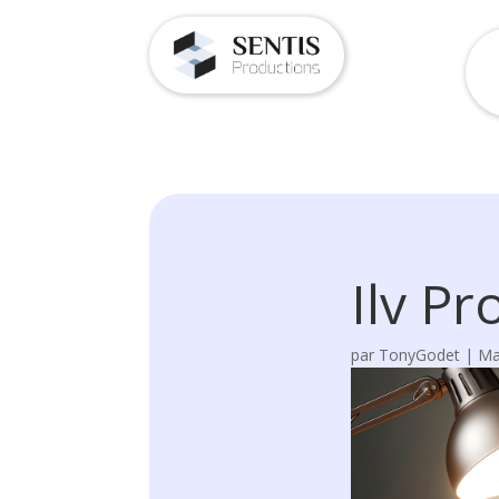
Ilv Pr
par
TonyGodet
|
Ma