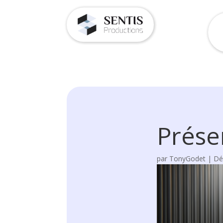
Prése
par
TonyGodet
|
Dé